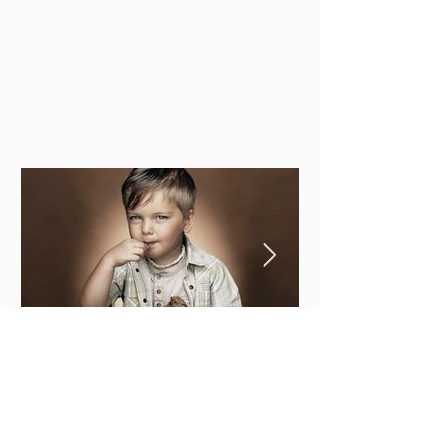
prev
next